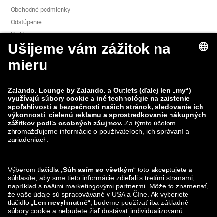
Obchodné podmienky
Odstúpenie
Kariéra
Nahlásiť slabé miesto
Bezpečnosť výrobkov
Skupina Zalando
Spôsoby platby
Zalando
ABOUT YOU
Nájdete nás aj na
Možnosti dopravy
Lounge by Zalando aplikácie