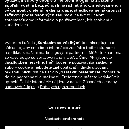
Zalando
ABOUT YOU
Nájdete nás aj na
Možnosti dopravy
Lounge by Zalando aplikácie
*V porovnaní s
odporúčanou maloobchodnou cenou
.
¹ Všetky ceny zahŕňajú DPH; balné a spracovanie objednávky nie je v cene
zahrnuté ³ povinné polia
Zobrazené sumy, ktoré nie sú v €, považujte za nezáväzný odhad
aktuálneho výmenného kurzu a za čisto nepovinnú službu od spoločnosti
Lounge by Zalando. Všetky objednávky budú účtované v €. Keďže