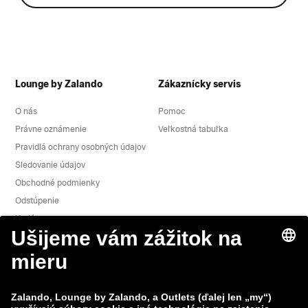
Lounge by Zalando
Zákaznícky servis
O nás
Pomoc
Právne oznámenie
Veľkostná tabuľka
Pravidlá ochrany osobných údajov
Sledovanie údajov
Obchodné podmienky
Odstúpenie
Kariéra
Nahlásiť slabé miesto
Bezpečnosť výrobkov
Skupina Zalando
Spôsoby platby