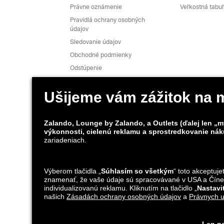
Právne oznámenie
Veľkostná tabu
Pravidlá ochrany osobných
údajov
Sledovanie údajov
Obchodné podmienky
Odstúpenie
Kariéra
Nahlásiť slabé miesto
Bezpečnosť výrobkov
Možnosti dopravy
Lounge by Z
aplikácie
*V porovnaní s
odporúčanou maloobchodnou cenou
.
¹ Všetky ceny zahŕňajú DPH; balné a spracovanie objednávk