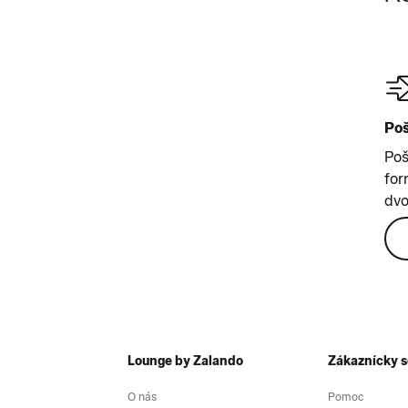
Poš
Poš
for
dvo
Lounge by Zalando
Zákaznícky s
O nás
Pomoc