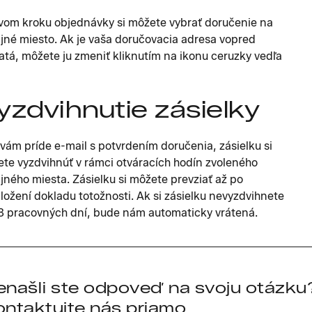
vom kroku objednávky si môžete vybrať doručenie na
jné miesto. Ak je vaša doručovacia adresa vopred
atá, môžete ju zmeniť kliknutím na ikonu ceruzky vedľa
yzdvihnutie zásielky
vám príde e-mail s potvrdením doručenia, zásielku si
te vyzdvihnúť v rámci otváracích hodín zvoleného
jného miesta. Zásielku si môžete prevziať až po
ložení dokladu totožnosti. Ak si zásielku nevyzdvihnete
8 pracovných dní, bude nám automaticky vrátená.
enašli ste odpoveď na svoju otázku
ontaktujte nás priamo