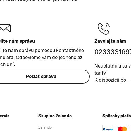
lite nám správu
Zavolajte nám
lite nám správu pomocou kontaktného
023333169
mulára. Odpovieme vám do jedného až
ch dní.
Neuplatňujú sa v
tarify
Poslať správu
K dispozícii po –
ervis
Skupina Zalando
Spôsoby plat
Zalando