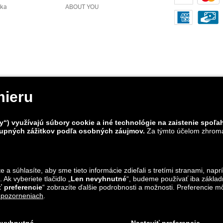
ľka
ABOUT YOU
alando
y nie je v cene zahrnuté ³ povinné polia