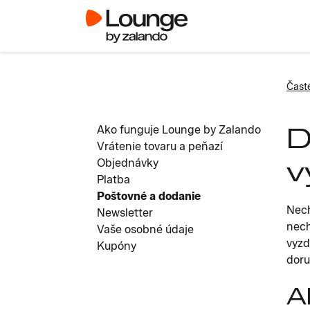
Čast
D
Ako funguje Lounge by Zalando
Vrátenie tovaru a peňazí
v
Objednávky
Platba
Poštovné a dodanie
Nech
Newsletter
nech
Vaše osobné údaje
vyzd
Kupóny
doru
A