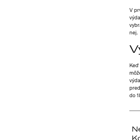
V pr
výda
vybr
nej.
V
Keď 
môže
výda
pred
do 1
N
K