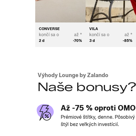
CONVERSE
VILA
končí sa o
až *
končí sa o
až *
2 d
-70%
3 d
-85%
Výhody Lounge by Zalando
Naše bonusy
Až -75 % oproti OM
Prémiové štítky, denne. Pôsobivý
štýl bez veľkých investícií.