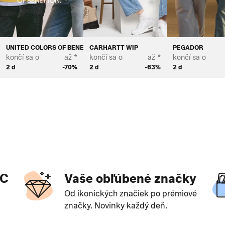
UNITED COLORS OF BENETTON
CARHARTT WIP
PEGADOR
končí sa o
až *
končí sa o
až *
končí sa o
2 d
-70%
2 d
-63%
2 d
?
OC
Vaše obľúbené značky
Od ikonických značiek po prémiové
značky. Novinky každý deň.