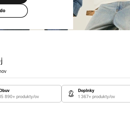
ndo
j
mov
Obuv
Doplnky
15 890+ produkty/ov
1 367+ produkty/ov