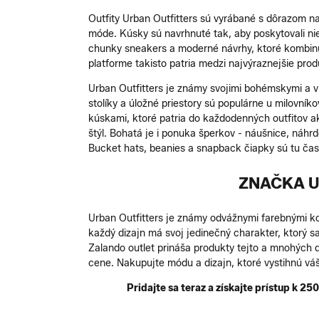
Outfity Urban Outfitters sú vyrábané s dôrazom na 
móde. Kúsky sú navrhnuté tak, aby poskytovali niel
chunky sneakers a moderné návrhy, ktoré kombinujú
platforme takisto patria medzi najvýraznejšie prod
Urban Outfitters je známy svojimi bohémskymi a vin
stolíky a úložné priestory sú populárne u milovn
kúskami, ktoré patria do každodenných outfitov ak
štýl. Bohatá je i ponuka šperkov - náušnice, náh
Bucket hats, beanies a snapback čiapky sú tu čas
ZNAČKA U
Urban Outfitters je známy odvážnymi farebnými kom
každý dizajn má svoj jedinečný charakter, ktorý s
Zalando outlet prináša produkty tejto a mnohých 
cene . Nakupujte módu a dizajn, ktoré vystihnú váš 
Pridajte sa teraz a získajte prístup k 