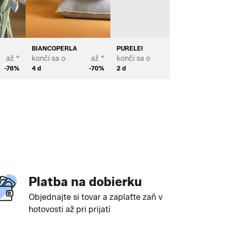
BIANCOPERLA
PURELEI
MICHAE
až *
končí sa o
až *
končí sa o
až *
končí sa
-76%
4 d
-70%
2 d
-73%
2 d
Platba na dobierku
Objednajte si tovar a zaplaťte zaň v
hotovosti až pri prijatí