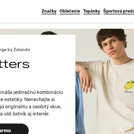
Značky
Oblečenie
Topánky
Športová pred
nge by Zalando
tters
prináša jedinečnú kombináciu
e estetiky. Nenechajte si
ú originalitu a osobitý vkus.
 váš šatník aj interiér.
darmo