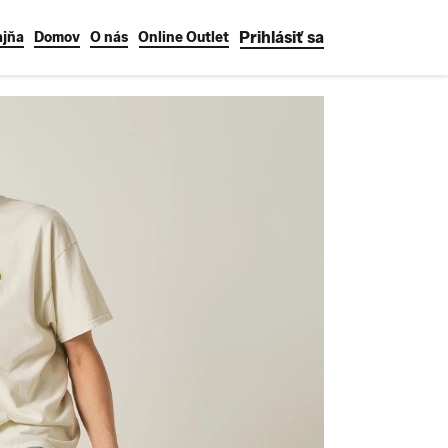
Prihlásiť sa
ajňa
Domov
O nás
Online Outlet