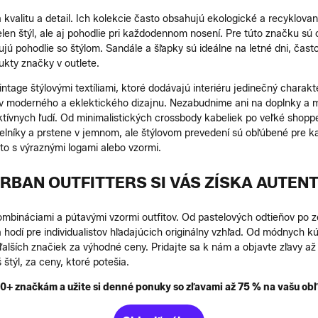
kvalitu a detail. Ich kolekcie často obsahujú ekologické a recyklovan
en štýl, ale aj pohodlie pri každodennom nosení. Pre túto značku sú ch
 pohodlie so štýlom. Sandále a šľapky sú ideálne na letné dni, často
ukty značky v outlete.
tage štýlovými textíliami, ktoré dodávajú interiéru jedinečný charakt
íkov moderného a eklektického dizajnu. Nezabudnime ani na doplnky a
tívnych ľudí. Od minimalistických crossbody kabeliek po veľké shoppe
rdelníky a prstene v jemnom, ale štýlovom prevedení sú obľúbené pre 
to s výraznými logami alebo vzormi.
RBAN OUTFITTERS SI VÁS ZÍSKA AUTEN
bináciami a pútavými vzormi outfitov. Od pastelových odtieňov po zem
a hodí pre individualistov hľadajúcich originálny vzhľad. Od módnych 
ďalších značiek za výhodné ceny. Pridajte sa k nám a objavte zľavy 
štýl, za ceny, ktoré potešia.
2500+ značkám a užite si denné ponuky so zľavami až 75 % na vašu 