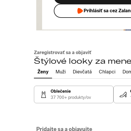
Prihlásiť sa cez Zala
Zaregistrovať sa a objaviť
Štýlové looky za mene
Ženy
Muži
Dievčatá
Chlapci
Do
Oblečenie
37 700+ produkty/ov
Pridajte sa a objavujte