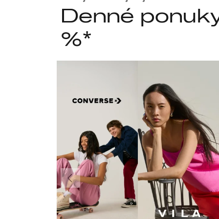
Denné ponuky 
%*
Predchádzajúce