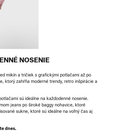
ENNÉ NOSENIE
d mikín a tričiek s grafickými potlačami až po
e, ktorý zahŕňa moderné trendy, retro inšpirácie a
i potlačami sú ideálne na každodenné nosenie.
 mom jeans po široké baggy nohavice, ktoré
lisované sukne, ktoré sú ideálne na voľný čas aj
te dnes.