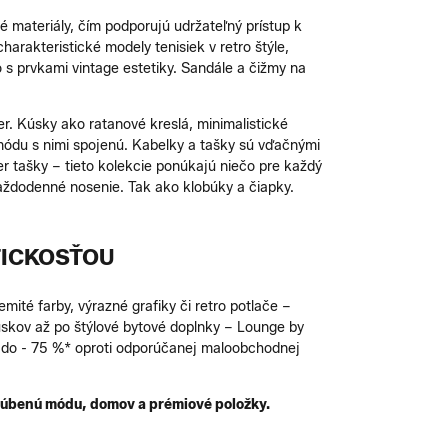
é materiály, čím podporujú udržateľný prístup k
arakteristické modely tenisiek v retro štýle,
 s prvkami vintage estetiky. Sandále a čižmy na
er. Kúsky ako ratanové kreslá, minimalistické
 módu s nimi spojenú. Kabelky a tašky sú vďačnými
r tašky – tieto kolekcie ponúkajú niečo pre každý
každodenné nosenie. Tak ako klobúky a čiapky.
TICKOSŤOU
ité farby, výrazné grafiky či retro potlače –
kúskov až po štýlové bytové doplnky – Lounge by
až do - 75 %* oproti odporúčanej maloobchodnej
obľúbenú módu, domov a prémiové položky.