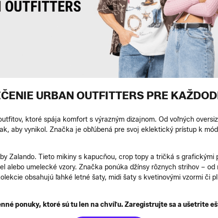
EČENIE URBAN OUTFITTERS PRE KAŽDOD
outfitov, ktoré spája komfort s výrazným dizajnom. Od voľných oversize
ak, aby vynikol. Značka je obľúbená pre svoj eklektický prístup k mód
 by Zalando. Tieto mikiny s kapucňou, crop topy a tričká s grafickým
piel alebo umelecké vzory. Značka ponúka džínsy rôznych strihov – od
lekcie obsahujú ľahké letné šaty, midi šaty s kvetinovými vzormi či p
nné ponuky, ktoré sú tu len na chvíľu. Zaregistrujte sa a ušetrite eš