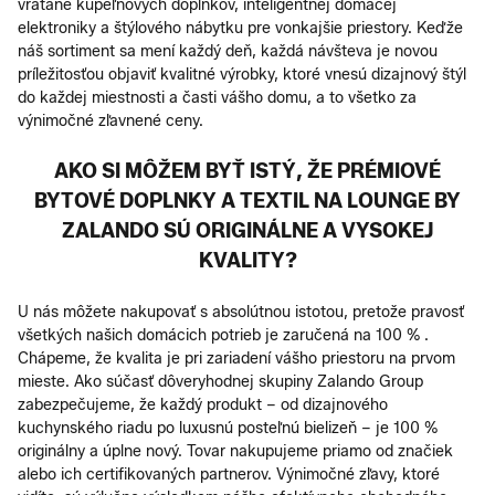
vrátane kúpeľňových doplnkov, inteligentnej domácej
elektroniky a štýlového nábytku pre vonkajšie priestory. Keďže
náš sortiment sa mení každý deň, každá návšteva je novou
príležitosťou objaviť kvalitné výrobky, ktoré vnesú dizajnový štýl
do každej miestnosti a časti vášho domu, a to všetko za
výnimočné zľavnené ceny.
AKO SI MÔŽEM BYŤ ISTÝ, ŽE PRÉMIOVÉ
BYTOVÉ DOPLNKY A TEXTIL NA LOUNGE BY
ZALANDO SÚ ORIGINÁLNE A VYSOKEJ
KVALITY?
U nás môžete nakupovať s absolútnou istotou, pretože pravosť
všetkých našich domácich potrieb je zaručená na 100 % .
Chápeme, že kvalita je pri zariadení vášho priestoru na prvom
mieste. Ako súčasť dôveryhodnej skupiny Zalando Group
zabezpečujeme, že každý produkt – od dizajnového
kuchynského riadu po luxusnú posteľnú bielizeň – je 100 %
originálny a úplne nový. Tovar nakupujeme priamo od značiek
alebo ich certifikovaných partnerov. Výnimočné zľavy, ktoré