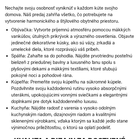
Nechajte svoju osobnosť vyniknúť v každom kúte svojho
domova. Náš predaj zahŕňa všetko, čo potrebujete na
vytvorenie harmonického a štýlového obytného priestoru.
Obývačka: Vytvorte príjemnú atmosféru pomocou mäkkých
vankúšov, útulných prikrývok a výrazného osvetlenia. Objavte
jedinečné dekoratívne kúsky, ako sú vázy, zrkadlá a
umelecké diela, ktoré rozprávajú váš príbeh.
Spálňa: Zahaľte sa do pohodlia. Nájdite prvotriednu posteľnú
bielizeň z priedušnej bavlny a luxusného ľanu spolu s
plyšovými dekami a mäkkými textíliami, ktoré sľubujú
pokojné noci a pohodové rána.
Kúpeľňa: Premeňte svoju kúpeľňu na súkromné kúpele.
Pozdvihnite svoju každodennú rutinu vysoko absorpčnými
uterákmi, upokojujúcimi vonnými sviečkami a elegantnými
doplnkami pre dotyk každodenného luxusu.
Kuchyňa: Nájdite radosť z varenia s vysoko odolným
kuchynským riadom, dizajnovým riadom a kvalitnými
sklenenými výrobkami, vďaka ktorým sa každé jedlo stane
výnimočnou príležitosťou, o ktorú sa oplatí podeliť.