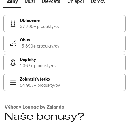
Ženy
Muži
Dievčatá
Chlapci
Domov
Oblečenie
37 700+ produkty/ov
Obuv
15 890+ produkty/ov
Doplnky
1 367+ produkty/ov
Zobraziť všetko
54 957+ produkty/ov
Výhody Lounge by Zalando
Naše bonusy?