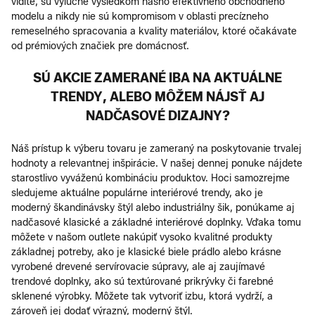
vidíte, sú výlučne výsledkom nášho efektívneho obchodného
modelu a nikdy nie sú kompromisom v oblasti precízneho
remeselného spracovania a kvality materiálov, ktoré očakávate
od prémiových značiek pre domácnosť.
SÚ AKCIE ZAMERANÉ IBA NA AKTUÁLNE
TRENDY, ALEBO MÔŽEM NÁJSŤ AJ
NADČASOVÉ DIZAJNY?
Náš prístup k výberu tovaru je zameraný na poskytovanie trvalej
hodnoty a relevantnej inšpirácie. V našej dennej ponuke nájdete
starostlivo vyváženú kombináciu produktov. Hoci samozrejme
sledujeme aktuálne populárne interiérové trendy, ako je
moderný škandinávsky štýl alebo industriálny šik, ponúkame aj
nadčasové klasické a základné interiérové doplnky. Vďaka tomu
môžete v našom outlete nakúpiť vysoko kvalitné produkty
základnej potreby, ako je klasické biele prádlo alebo krásne
vyrobené drevené servírovacie súpravy, ale aj zaujímavé
trendové doplnky, ako sú textúrované prikrývky či farebné
sklenené výrobky. Môžete tak vytvoriť izbu, ktorá vydrží, a
zároveň jej dodať výrazný, moderný štýl.