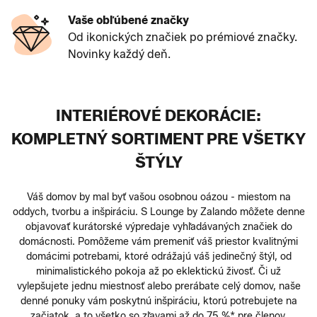
Vaše obľúbené značky
Od ikonických značiek po prémiové značky.
Novinky každý deň.
INTERIÉROVÉ DEKORÁCIE:
KOMPLETNÝ SORTIMENT PRE VŠETKY
ŠTÝLY
Váš domov by mal byť vašou osobnou oázou - miestom na
oddych, tvorbu a inšpiráciu. S Lounge by Zalando môžete denne
objavovať kurátorské výpredaje vyhľadávaných značiek do
domácnosti. Pomôžeme vám premeniť váš priestor kvalitnými
domácimi potrebami, ktoré odrážajú váš jedinečný štýl, od
minimalistického pokoja až po eklektickú živosť. Či už
vylepšujete jednu miestnosť alebo prerábate celý domov, naše
denné ponuky vám poskytnú inšpiráciu, ktorú potrebujete na
začiatok, a to všetko so zľavami až do 75 %* pre členov.