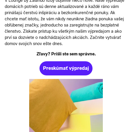
V Lounge by Zalando vždy objavíte niečo nové. Naše výpredaje
domácich potrieb sú denne aktualizované a každé ráno vám
prinášajú čerstvú inšpiráciu a bezkonkurenčné ponuky. Ak
chcete mať istotu, že vám nikdy neunikne žiadna ponuka vašej
obľúbenej značky, jednoducho sa zaregistrujte na bezplatné
členstvo. Získate prístup ku všetkým našim výpredajom a ako
prví sa dozviete o nadchádzajúcich akciách. Začnite vytvárať
domov svojich snov ešte dnes.
Zľavy? Prišli ste sem správne.
Preskúmať výpredaj