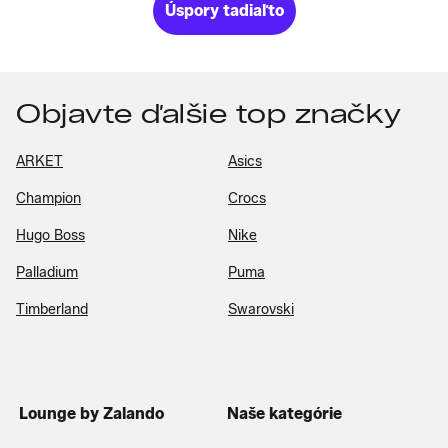
Úspory tadiaľto
Objavte ďalšie top značky
ARKET
Asics
Champion
Crocs
Hugo Boss
Nike
Palladium
Puma
Timberland
Swarovski
Lounge by Zalando
Naše kategórie