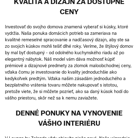
KVALITA A DIZAJN ZA DOSTUPNÉ
CENY
Investovať do svojho domova znamená vyberať si kúsky, ktoré
vydržia. Naša ponuka domácich potrieb sa zameriava na
kvalitné remeselné spracovanie a nadčasový dizajn, aby ste sa
zo svojich kúskov mohli tešiť dlhé roky. Veríme, že štýlový domov
by mal byť dostupný - od odolného kuchynského riadu až po
elegantný nábytok. Náš model vám dáva možnosť kúpiť
prémiové a dizajnové predmety za zlomok maloobchodnej ceny,
vďaka čomu je investovanie do kvality jednoduchšie ako
kedykoľvek predtým. Vďaka našim zásadám jednoduchého a
bezplatného vrátenia tovaru môžete nakupovať s istotou,
pretože viete, že si môžete pozrieť, ako sa daný kúsok hodí do
vášho priestoru, skôr než sa k nemu zaviažete.
DENNÉ PONUKY NA VYNOVENIE
VÁŠHO INTERIÉRU