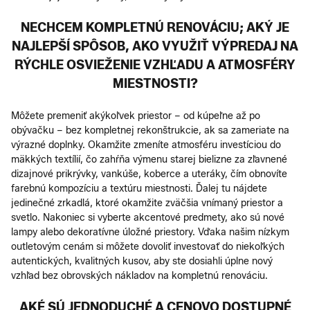
NECHCEM KOMPLETNÚ RENOVÁCIU; AKÝ JE
NAJLEPŠÍ SPÔSOB, AKO VYUŽIŤ VÝPREDAJ NA
RÝCHLE OSVIEŽENIE VZHĽADU A ATMOSFÉRY
MIESTNOSTI?
Môžete premeniť akýkoľvek priestor – od kúpeľne až po
obývačku – bez kompletnej rekonštrukcie, ak sa zameriate na
výrazné doplnky. Okamžite zmeníte atmosféru investíciou do
mäkkých textílií, čo zahŕňa výmenu starej bielizne za zľavnené
dizajnové prikrývky, vankúše, koberce a uteráky, čím obnovíte
farebnú kompozíciu a textúru miestnosti. Ďalej tu nájdete
jedinečné zrkadlá, ktoré okamžite zväčšia vnímaný priestor a
svetlo. Nakoniec si vyberte akcentové predmety, ako sú nové
lampy alebo dekoratívne úložné priestory. Vďaka našim nízkym
outletovým cenám si môžete dovoliť investovať do niekoľkých
autentických, kvalitných kusov, aby ste dosiahli úplne nový
vzhľad bez obrovských nákladov na kompletnú renováciu.
AKÉ SÚ JEDNODUCHÉ A CENOVO DOSTUPNÉ