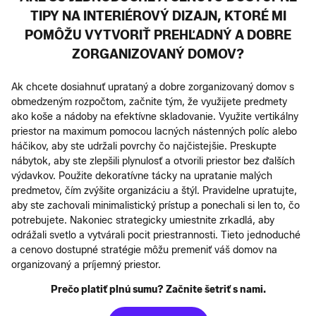
TIPY NA INTERIÉROVÝ DIZAJN, KTORÉ MI
POMÔŽU VYTVORIŤ PREHĽADNÝ A DOBRE
ZORGANIZOVANÝ DOMOV?
Ak chcete dosiahnuť uprataný a dobre zorganizovaný domov s
obmedzeným rozpočtom, začnite tým, že využijete predmety
ako koše a nádoby na efektívne skladovanie. Využite vertikálny
priestor na maximum pomocou lacných nástenných políc alebo
háčikov, aby ste udržali povrchy čo najčistejšie. Preskupte
nábytok, aby ste zlepšili plynulosť a otvorili priestor bez ďalších
výdavkov. Použite dekoratívne tácky na upratanie malých
predmetov, čím zvýšite organizáciu a štýl. Pravidelne upratujte,
aby ste zachovali minimalistický prístup a ponechali si len to, čo
potrebujete. Nakoniec strategicky umiestnite zrkadlá, aby
odrážali svetlo a vytvárali pocit priestrannosti. Tieto jednoduché
a cenovo dostupné stratégie môžu premeniť váš domov na
organizovaný a príjemný priestor.
Prečo platiť plnú sumu? Začnite šetriť s nami.