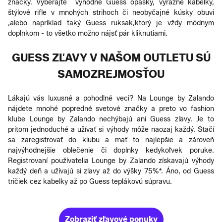
značky. Vyberajte výhodné Guess opasky, výrazné kabelky,
štýlové rifle v mnohých strihoch či neobyčajné kúsky obuvi
,alebo napríklad taký Guess ruksak,ktorý je vždy módnym
doplnkom - to všetko možno nájsť pár kliknutiami.
GUESS ZĽAVY V NAŠOM OUTLETU SÚ
SAMOZREJMOSŤOU
Lákajú vás luxusné a pohodlné veci? Na Lounge by Zalando
nájdete mnohé popredné svetové značky a preto vo fashion
klube Lounge by Zalando nechýbajú ani Guess zľavy. Je to
pritom jednoduché a užívať si výhody môže naozaj každý. Stačí
sa zaregistrovať do klubu a mať to najlepšie a zároveň
najvýhodnejšie oblečenie či doplnky kedykoľvek poruke.
Registrovaní používatelia Lounge by Zalando získavajú výhody
každý deň a užívajú si zľavy až do výšky 75%*. Áno, od Guess
tričiek cez kabelky až po Guess teplákovú súpravu.
Zobraziť zľavové ponuky