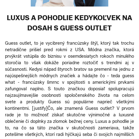
LUXUS A POHODLIE KEDYKOĽVEK NA
DOSAH S GUESS OUTLET
Guess outlet, to je vycibrený francúzsky štýl, ktorý tak trochu
netradične prišiel pred rokmi z USA. Módna značka, ktorá
prvýkrát vstúpila do biznisu v osemdesiatych rokoch minulého
storočia to však dokáže poriadne roztočiť s trendmi aj v
súčasnosti. Kedysi nápad štyroch bratov sa premenil na jednu z
najúspešnejších módnych značiek a hádajte čo - teda guess
what - francúzsky šmrnc v spojitosti s americkými prvkami
zafungoval naplno. S touto značkou doposiaľ spolupracujú
najzaujímavejšie osobnosti spoločenského života na celom
svete a produkty Guess sú populárne naprieč všetkými
kontinentmi. [justify]Čo, ale znamená Guess outlet? V prvom
rade je to možnosť získať skutočne výnimočné a luxusné
oblečenie či doplnky za zlomok bežnej ceny. Luxus a pohodlie je
to, na čo sa táto značka v skutočnosti zameriava, takže
potešíme všetkých, ktorí radi hýčkajú seba či svojich najmilších