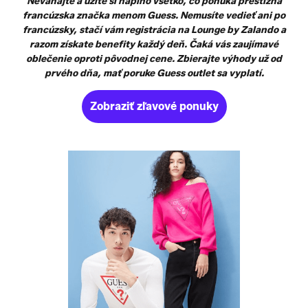
Neváhajte a užite si naplno všetko, čo ponúka prestížna
francúzska značka menom Guess. Nemusíte vedieť ani po
francúzsky, stačí vám registrácia na Lounge by Zalando a
razom získate benefity každý deň. Čaká vás zaujímavé
oblečenie oproti pôvodnej cene. Zbierajte výhody už od
prvého dňa, mať poruke Guess outlet sa vyplatí.
Zobraziť zľavové ponuky