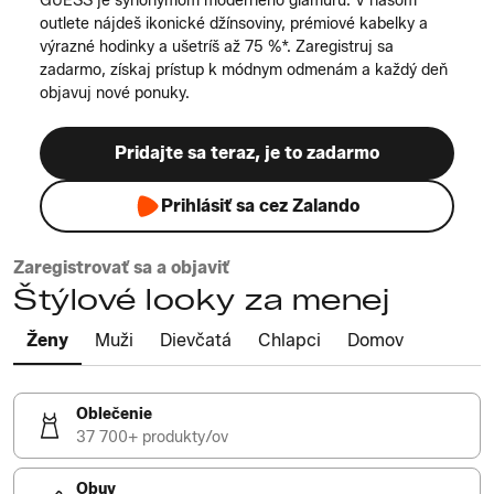
GUESS je synonymom moderného glamúru. V našom
outlete nájdeš ikonické džínsoviny, prémiové kabelky a
výrazné hodinky a ušetríš až 75 %*. Zaregistruj sa
zadarmo, získaj prístup k módnym odmenám a každý deň
objavuj nové ponuky.
Pridajte sa teraz, je to zadarmo
Prihlásiť sa cez Zalando
Zaregistrovať sa a objaviť
Štýlové looky za menej
Ženy
Muži
Dievčatá
Chlapci
Domov
Oblečenie
37 700+ produkty/ov
Obuv