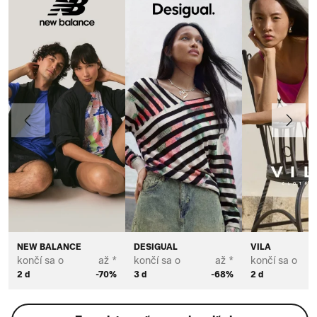
Predchádzajúce
Ďalej
NEW BALANCE
DESIGUAL
VILA
končí sa o
až *
končí sa o
až *
končí sa o
2 d
-70%
3 d
-68%
2 d