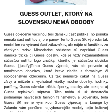
GUESS OUTLET, KTORÝ NA
SLOVENSKU NEMÁ OBDOBY
Guess oblečenie väčšinou teší dámsku časť publika, no ponúka
nemalú časť outfitov aj pre pánov. Tento Guess SK výpredaj tak
necieli len na vybranú časť zákazníkov, ale nájde si fanúšikov zo
všetkých radov. Mimoriadne obľúbené sú napríklad Guess
dámske tričká či Guess opasky, kde je vždy nezamaniteľnou
súčasťou outfitu logo značky, ktorého je súčasťou slovíčko
Guess. [justify]Tento Guess výpredaj vás ale prevedie aj
množstvom doplnkov, ktoré hravo zladíte s formálnym či
spoločenským oblečením. Už tak nemusíte čakať na Guess
zľavy a môžete si vychutnať všetky módne doplnky, hodinky,
parfémy, Guess dámske tričká, šperky, opasky, ale pokojne aj
Guess teplákovú súpravu. Táto móda si už desaťročia
podmaňuje najväčších fashion fajnšmekrov a Slovensko, teda
Guess SK nie je výnimkou. Guess výpredaj na Lounge by
Zalando vám ponúkne najvyberanejšie modely tejto kultovej