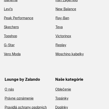
Ipanema
Karl Lagerfeld
Levi's
New Balance
Peak Performance
Ray-Ban
Skechers
Teva
Topshop
Victorinox
G-Star
Replay
Vero Moda
Moschino kabelky
Lounge by Zalando
Naše kategórie
O nás
Oblečenie
Právne oznámenie
Topánky
Pravidlá ochrany osobných
Doplnky