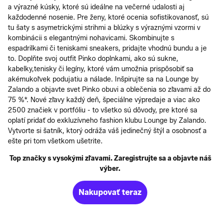
a výrazné kúsky, ktoré sú ideálne na večerné udalosti aj
každodenné nosenie. Pre ženy, ktoré ocenia sofistikovanosť, sú
tu šaty s asymetrickými strihmi a blúzky s výraznými vzormi v
kombinácii s elegantnými nohavicami. Skombinujte s
espadrilkami či teniskami sneakers, pridajte vhodnú bundu a je
to. Doplňte svoj outfit Pinko doplnkami, ako sú sukne,
kabelky,tenisky či legíny, ktoré vám umožnia prispôsobiť sa
akémukoľvek podujatiu a nálade. Inšpirujte sa na Lounge by
Zalando a objavte svet Pinko obuvi a oblečenia so zľavami až do
75 %*. Nové zľavy každý deň, špeciálne výpredaje a viac ako
2500 značiek v portfóliu - to všetko sú dôvody, pre ktoré sa
oplatí pridať do exkluzívneho fashion klubu Lounge by Zalando.
Vytvorte si šatník, ktorý odráža váš jedinečný štýl a osobnosť a
ešte pri tom všetkom ušetrite.
Top značky s vysokými zľavami. Zaregistrujte sa a objavte náš
výber.
Nakupovať teraz