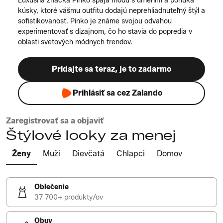
Luxusná značka Pinko spája módu s umením a ponúka
kúsky, ktoré vášmu outfitu dodajú neprehliadnuteľný štýl a
sofistikovanosť. Pinko je známe svojou odvahou
experimentovať s dizajnom, čo ho stavia do popredia v
oblasti svetových módnych trendov.
Pridajte sa teraz, je to zadarmo
Prihlásiť sa cez Zalando
Zaregistrovať sa a objaviť
Štýlové looky za menej
Ženy
Muži
Dievčatá
Chlapci
Domov
Oblečenie
37 700+ produkty/ov
Obuv