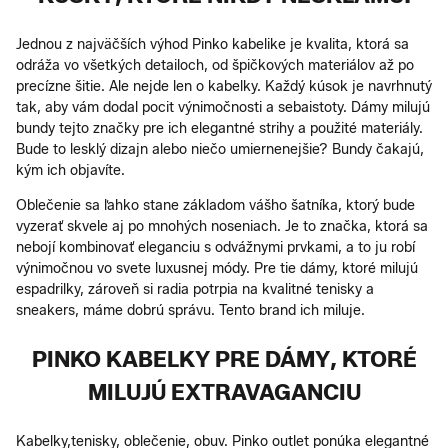
Jednou z najväčších výhod Pinko kabelike je kvalita, ktorá sa
odráža vo všetkých detailoch, od špičkových materiálov až po
precízne šitie. Ale nejde len o kabelky. Každý kúsok je navrhnutý
tak, aby vám dodal pocit výnimočnosti a sebaistoty. Dámy milujú
bundy tejto značky pre ich elegantné strihy a použité materiály.
Bude to lesklý dizajn alebo niečo umiernenejšie? Bundy čakajú,
kým ich objavíte.
Oblečenie sa ľahko stane základom vášho šatníka, ktorý bude
vyzerať skvele aj po mnohých noseniach. Je to značka, ktorá sa
nebojí kombinovať eleganciu s odvážnymi prvkami, a to ju robí
výnimočnou vo svete luxusnej módy. Pre tie dámy, ktoré milujú
espadrilky, zároveň si radia potrpia na kvalitné tenisky a
sneakers, máme dobrú správu. Tento brand ich miluje.
PINKO KABELKY PRE DÁMY , KTORÉ
MILUJÚ EXTRAVAGANCIU
Kabelky,tenisky, oblečenie, obuv. Pinko outlet ponúka elegantné