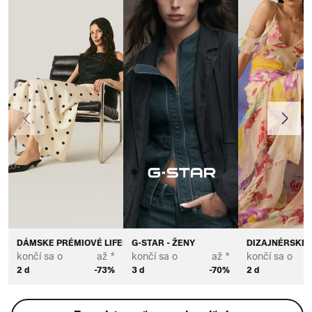
Predchádzajúce
Ďalej
DÁMSKE PRÉMIOVÉ LIFESTYLOVÉ ZNAČKY
G-STAR - ŽENY
DIZAJNÉRSKE 
končí sa o
až *
končí sa o
až *
končí sa o
2 d
-73%
3 d
-70%
2 d