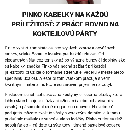
PINKO KABELKY NA KAŽDÚ
PRÍLEŽITOSŤ: Z PRÁCE ROVNO NA
KOKTEJLOVÚ PÁRTY
Pinko vyniká kombináciou neobvyklých vzorov a odvážnych
strihov, vďaka čomu je ideálne pre každú udalosť. Od
elegantných šiat cez tenisky až po výrazné bundy či doplnky ako
sú kabelky, značka Pinko vás nechá zažiariť pri každej
príležitosti, či už ide o formálne stretnutie, večeru v meste alebo
špeciálnu udalosť. A ešte pritom všetkom pracuje s veľmi
kvalitnými materiálmi, ktoré sú zároveň príjemné na dotyk.
Príkladom sú ich sofistikované kostýmy či ležérne blúzky, ktoré
ľahko skombinujete s úzkymi džínsami alebo nohavicami s
vysokým pásom doplnené elegantnou obuvou. Na večerné
podujatia môžete zvoliť ich šaty s výraznými detailmi a k tomu
pridať minimalistické sandále alebo lodičky. Pinko outlet sa tiež
nebojí farieb – nájdete tu sýte tóny i tlmené pastelové odtiene,