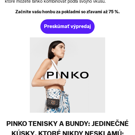
ktoré môžete ľahko kombinovať podľa svojho vkusu.
Začnite vašu honbu za pokladmi so zľavami až 75 %.
Preskúmať výpredaj
PINKO TENISKY A BUNDY: JEDINEČNÉ
KÚSKY, KTORÉ NIKDY NESKLAMÚ: