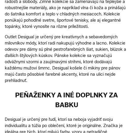
radosti a slobody. Zimné kolekcie sa zameriavajú na teplejšie a
robustnejšie materiály, ako je napríklad vlna či koža a prinášajú
do šatníka komfort a teplo v chladných mesiacoch. Kolekcie
ponúkajú pohodlné svetre, športové tenisky, ale aj elegantné
topánky, ktoré vynosíte na rôzne príležitosti.
Outlet Desigual je určený pre kreatívnych a sebavedomých
milovníkov módy, ktorí radi nakupujú výhodne a lacno. Kolekcie
odevov pre dámy sú plné pestrofarebných šiat, sukien, blúzok a
ďalších štýlových kúskov. Pánske kolekcie sa vyznačujú
odvážnymi vzormi a zaujímavými strihmi, ktoré dodávajú
každému mužovi šmrnc. Desigual košele či mikiny pre pánov
majú často pôsobivé farebné akcenty, ktoré na ulici nejde
prehliadnuť.
PEŇAŽENKY A INÉ DOPLNKY ZA
BABKU
Desigual je určený pre ľudí, ktorí sa neboja vyjadriť svoju
individualitu a túžia po oblečení, ktoré je originálne. Značka je
ideálna pre tých, ktorí milujú farby, vzory a netradičné