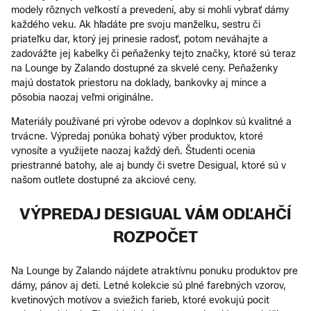
modely rôznych veľkostí a prevedení, aby si mohli vybrať dámy
každého veku. Ak hľadáte pre svoju manželku, sestru či
priateľku dar, ktorý jej prinesie radosť, potom neváhajte a
zadovážte jej kabelky či peňaženky tejto značky, ktoré sú teraz
na Lounge by Zalando dostupné za skvelé ceny. Peňaženky
majú dostatok priestoru na doklady, bankovky aj mince a
pôsobia naozaj veľmi originálne.
Materiály používané pri výrobe odevov a doplnkov sú kvalitné a
trvácne. Výpredaj ponúka bohatý výber produktov, ktoré
vynosíte a využijete naozaj každý deň. Študenti ocenia
priestranné batohy, ale aj bundy či svetre Desigual, ktoré sú v
našom outlete dostupné za akciové ceny.
VÝPREDAJ DESIGUAL VÁM ODĽAHČÍ
ROZPOČET
Na Lounge by Zalando nájdete atraktívnu ponuku produktov pre
dámy, pánov aj deti. Letné kolekcie sú plné farebných vzorov,
kvetinových motívov a sviežich farieb, ktoré evokujú pocit