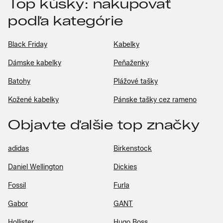
Top kúsky: nakupovať
podľa kategórie
Black Friday
Kabelky
Dámske kabelky
Peňaženky
Batohy
Plážové tašky
Kožené kabelky
Pánske tašky cez rameno
Objavte ďalšie top značky
adidas
Birkenstock
Daniel Wellington
Dickies
Fossil
Furla
Gabor
GANT
Hollister
Hugo Boss