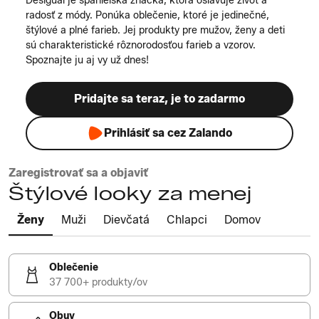
Desigual je španielska značka, ktorá oslavuje život a
radosť z módy. Ponúka oblečenie, ktoré je jedinečné,
štýlové a plné farieb. Jej produkty pre mužov, ženy a deti
sú charakteristické rôznorodosťou farieb a vzorov.
Spoznajte ju aj vy už dnes!
Pridajte sa teraz, je to zadarmo
Prihlásiť sa cez Zalando
Zaregistrovať sa a objaviť
Štýlové looky za menej
Ženy
Muži
Dievčatá
Chlapci
Domov
Oblečenie
37 700+ produkty/ov
Obuv