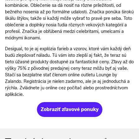
kombinácie. Oblečenie sa dá nosiť na rôzne príležitosti, od
bežného nosenia až po formálne udalosti. Značka ponúka širokú
škálu štýlov, takže si každý môže vybrať to pravé pre seba. Toto
oblečenie a doplnky nosia ľudia rôznych vekových kategórií a
profesií. Značka je obľúbená medzi celebritami, umelcami a
módnymi ikonami.
Desigual, to je aj explózia farieb a vzorov, ktoré vám každý deň
budú zlepšovať náladu. Tú vám isto zlepší aj fakt, že teraz sú
tieto úžasné produkty dostupné za fantastické ceny. Zľavy až do
výšky 75% z pôvodnej predajnej ceny teraz môžu byť aj vaše.
Stačí sa bezplatne stať členom online outletu Lounge by
Zalando. Registrácia je nielen zadarmo, ale je aj jednoduchá a
rýchla. Zvládnete ju online cez počítač alebo prostredníctvom
aplikácie.
Zobraziť zľavové ponuky