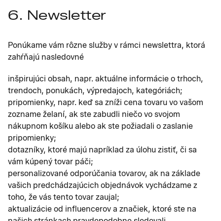
6. Newsletter
Ponúkame vám rôzne služby v rámci newslettra, ktorá
zahŕňajú nasledovné
inšpirujúci obsah, napr. aktuálne informácie o trhoch,
trendoch, ponukách, výpredajoch, kategóriách;
pripomienky, napr. keď sa zníži cena tovaru vo vašom
zozname želaní, ak ste zabudli niečo vo svojom
nákupnom košíku alebo ak ste požiadali o zaslanie
pripomienky;
dotazníky, ktoré majú napríklad za úlohu zistiť, či sa
vám kúpený tovar páči;
personalizované odporúčania tovarov, ak na základe
vašich predchádzajúcich objednávok vychádzame z
toho, že vás tento tovar zaujal;
aktualizácie od influencerov a značiek, ktoré ste na
našich stránkach pravdepodobne sledovali.