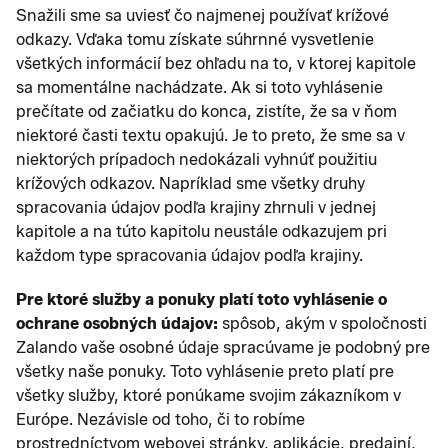
Snažili sme sa uviesť čo najmenej používať krížové
odkazy. Vďaka tomu získate súhrnné vysvetlenie
všetkých informácií bez ohľadu na to, v ktorej kapitole
sa momentálne nachádzate. Ak si toto vyhlásenie
prečítate od začiatku do konca, zistíte, že sa v ňom
niektoré časti textu opakujú. Je to preto, že sme sa v
niektorých prípadoch nedokázali vyhnúť použitiu
krížových odkazov. Napríklad sme všetky druhy
spracovania údajov podľa krajiny zhrnuli v jednej
kapitole a na túto kapitolu neustále odkazujem pri
každom type spracovania údajov podľa krajiny.
Pre ktoré služby a ponuky platí toto vyhlásenie o
ochrane osobných údajov:
spôsob, akým v spoločnosti
Zalando vaše osobné údaje spracúvame je podobný pre
všetky naše ponuky. Toto vyhlásenie preto platí pre
všetky služby, ktoré ponúkame svojim zákazníkom v
Európe. Nezávisle od toho, či to robíme
prostredníctvom webovej stránky, aplikácie, predajní,