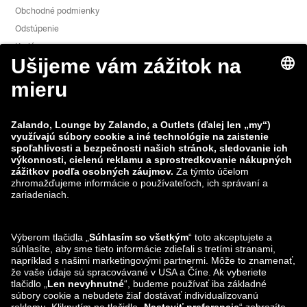
Obchodné podmienky
Odstúpenie
Kariéra
Nahlásiť slabé miesto
Bezpečnosť výrobkov
Skupina Zalando
Spôsoby platby
Zalando
ABOUT YOU
Nájdete nás aj na
Možnosti dopravy
Lounge by Zalando aplikácie