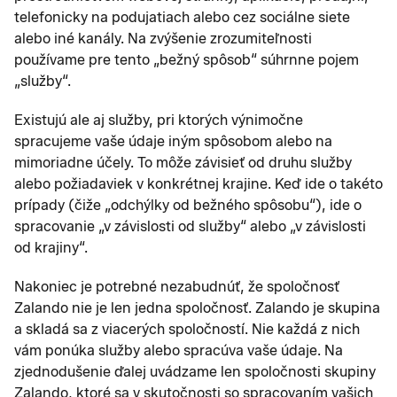
telefonicky na podujatiach alebo cez sociálne siete
alebo iné kanály. Na zvýšenie zrozumiteľnosti
používame pre tento „bežný spôsob“ súhrnne pojem
„služby“.
Existujú ale aj služby, pri ktorých výnimočne
spracujeme vaše údaje iným spôsobom alebo na
mimoriadne účely. To môže závisieť od druhu služby
alebo požiadaviek v konkrétnej krajine. Keď ide o takéto
prípady (čiže „odchýlky od bežného spôsobu“), ide o
spracovanie „v závislosti od služby“ alebo „v závislosti
od krajiny“.
Nakoniec je potrebné nezabudnúť, že spoločnosť
Zalando nie je len jedna spoločnosť. Zalando je skupina
a skladá sa z viacerých spoločností. Nie každá z nich
vám ponúka služby alebo spracúva vaše údaje. Na
zjednodušenie ďalej uvádzame len spoločnosti skupiny
Zalando, ktoré sa v skutočnosti so spracovaním vašich