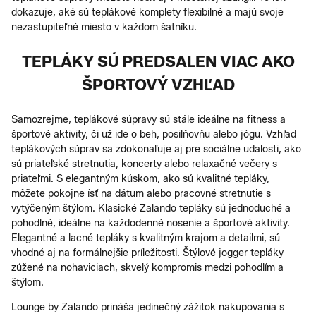
dokazuje, aké sú teplákové komplety flexibilné a majú svoje
nezastupiteľné miesto v každom šatníku.
TEPLÁKY SÚ PREDSALEN VIAC AKO
ŠPORTOVÝ VZHĽAD
Samozrejme, teplákové súpravy sú stále ideálne na fitness a
športové aktivity, či už ide o beh, posilňovňu alebo jógu. Vzhľad
teplákových súprav sa zdokonaľuje aj pre sociálne udalosti, ako
sú priateľské stretnutia, koncerty alebo relaxačné večery s
priateľmi. S elegantným kúskom, ako sú kvalitné tepláky,
môžete pokojne ísť na dátum alebo pracovné stretnutie s
vytýčeným štýlom. Klasické Zalando tepláky sú jednoduché a
pohodlné, ideálne na každodenné nosenie a športové aktivity.
Elegantné a lacné tepláky s kvalitným krajom a detailmi, sú
vhodné aj na formálnejšie príležitosti. Štýlové jogger tepláky
zúžené na nohaviciach, skvelý kompromis medzi pohodlím a
štýlom.
Lounge by Zalando prináša jedinečný zážitok nakupovania s