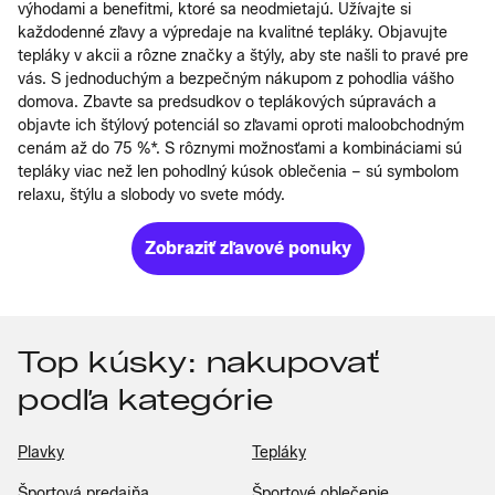
výhodami a benefitmi, ktoré sa neodmietajú. Užívajte si
každodenné zľavy a výpredaje na kvalitné tepláky. Objavujte
tepláky v akcii a rôzne značky a štýly, aby ste našli to pravé pre
vás. S jednoduchým a bezpečným nákupom z pohodlia vášho
domova. Zbavte sa predsudkov o teplákových súpravách a
objavte ich štýlový potenciál so zľavami oproti maloobchodným
cenám až do 75 %*. S rôznymi možnosťami a kombináciami sú
tepláky viac než len pohodlný kúsok oblečenia – sú symbolom
relaxu, štýlu a slobody vo svete módy.
Zobraziť zľavové ponuky
Top kúsky: nakupovať
podľa kategórie
Plavky
Tepláky
Športová predajňa
Športové oblečenie