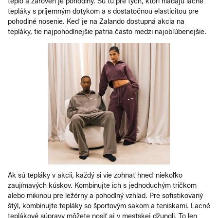
teplo a zároveň je pohodlný. Sú tu pre tých, ktorí hľadajú lacné
tepláky s príjemným dotykom a s dostatočnou elasticitou pre
pohodlné nosenie. Keď je na Zalando dostupná akcia na
tepláky, tie najpohodlnejšie patria často medzi najobľúbenejšie.
Ak sú tepláky v akcii, každý si vie zohnať hneď niekoľko
zaujímavých kúskov. Kombinujte ich s jednoduchým tričkom
alebo mikinou pre ležérny a pohodlný vzhľad. Pre sofistikovaný
štýl, kombinujte tepláky so športovým sakom a teniskami. Lacné
teplákové súpravy môžete nosiť aj v mestskej džungli. To len