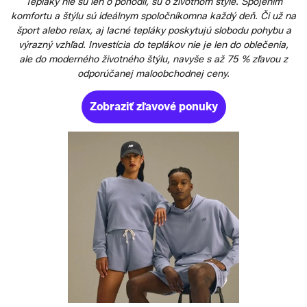
Tepláky nie sú len o pohodlí, sú o životnom štýle. Spojením
komfortu a štýlu sú ideálnym spoločníkomna každý deň. Či už na
šport alebo relax, aj lacné tepláky poskytujú slobodu pohybu a
výrazný vzhľad. Investícia do teplákov nie je len do oblečenia,
ale do moderného životného štýlu, navyše s až 75 % zľavou z
odporúčanej maloobchodnej ceny.
Zobraziť zľavové ponuky