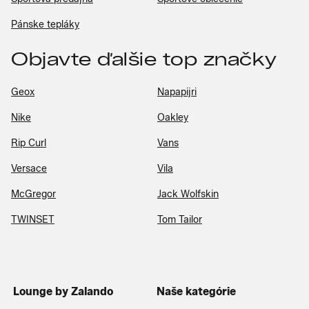
Pánske tepláky
Objavte ďalšie top značky
Geox
Napapijri
Nike
Oakley
Rip Curl
Vans
Versace
Vila
McGregor
Jack Wolfskin
TWINSET
Tom Tailor
Lounge by Zalando
Naše kategórie