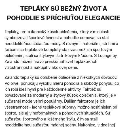
TEPLÁKY SÚ BEŽNÝ ŽIVOT A
POHODLIE S PRÍCHUŤOU ELEGANCIE
Tepláky, tento ikonický kúsok oblečenia, ktorý v minulosti
symbolizoval športovú činnosť a pohodlie domova, sa stal
neoddeliteľnou súčasťou módy. S rôznymi materiálmi, strihmi a
farbami sa teplákové komplety stali viac než len športovým
oblečením, stali sa štýlovým šatníkovým kľúčom. S Lounge by
Zalando môžeš hravo preskúmať svet teplákov, ich
viacstrannosť a nakúpiť v akciovej cene.
Zalando tepláky sú obľúbené oblečenie z niekoľkých dôvodov.
Po prvé, ponúkajú vysokú mieru pohodlia a slobody pohybu, čo
ich robí ideálnymi pre každodenné aktivity. Taktiež sú
považované za moderný a štýlový kúsok oblečenia, ktorý je v
súčasnej móde veľmi populárny. Ďalším faktorom je ich
všestrannosť - lacné teplákové súpravy možno nosiť nielen pri
športe, ale aj v neformálnych a pohodlných situáciách. Sú
súčasťou športového a ležérneho štýlu, čím sa stali
neoddeliteľnou súčasťou módnej scény. Nakoniec, v dnešnej