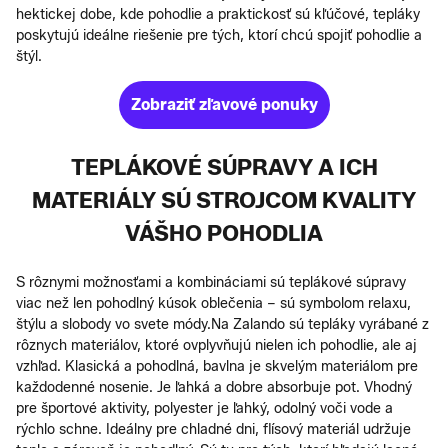
hektickej dobe, kde pohodlie a praktickosť sú kľúčové, tepláky
poskytujú ideálne riešenie pre tých, ktorí chcú spojiť pohodlie a
štýl.
Zobraziť zľavové ponuky
TEPLÁKOVÉ SÚPRAVY A ICH
MATERIÁLY SÚ STROJCOM KVALITY
VÁŠHO POHODLIA
S rôznymi možnosťami a kombináciami sú teplákové súpravy
viac než len pohodlný kúsok oblečenia – sú symbolom relaxu,
štýlu a slobody vo svete módy.Na Zalando sú tepláky vyrábané z
rôznych materiálov, ktoré ovplyvňujú nielen ich pohodlie, ale aj
vzhľad. Klasická a pohodlná, bavlna je skvelým materiálom pre
každodenné nosenie. Je ľahká a dobre absorbuje pot. Vhodný
pre športové aktivity, polyester je ľahký, odolný voči vode a
rýchlo schne. Ideálny pre chladné dni, flísový materiál udržuje