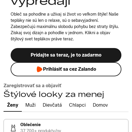
výpredaji
Obleč sa pohodlne a užívaj si život vo veľkom štýle! Naše
tepláky nie sú len o relaxe, sú o sebavyjadrení.
Zabezpečujú maximálnu slobodu pohybu bez straty štýlu.
Získaj svoj dizajn a pohodlie v jednom. Klikni a objav
štýlový svet teplákov práve teraz.
Pridajte sa teraz, je to zadarmo
Prihlásiť sa cez Zalando
Zaregistrovať sa a objaviť
Štýlové looky za menej
Ženy
Muži
Dievčatá
Chlapci
Domov
Oblečenie
37 700+ produkty/ov