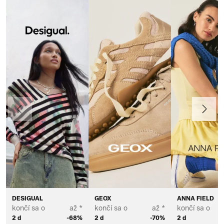
Predchádzajúce
Ďalej
DESIGUAL
GEOX
ANNA FIELD
končí sa o
až *
končí sa o
až *
končí sa o
2 d
-68%
2 d
-70%
2 d