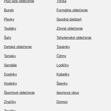
Plus size oblečenie
Tričká
Bundy
Formálne oblečenie
Plavky
Spodná bielizeň
Tepláky
Zimné oblečenie
Šaty
Tehotenské oblečenie
Detské oblečenie
Topánky
Tenisky
Čižmy
Sandále
Lodičky
Doplnky
Kabelky
Hodinky
Šperky
Športové oblečenie
športová obuv
Značky
Domov