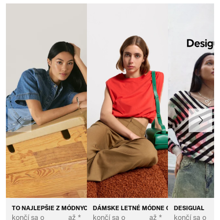
Predchádzajúce
Ďalej
TO NAJLEPŠIE Z MÓDNYCH ZNAČIEK PRE DÁMY
DÁMSKE LETNÉ MÓDNE OUTFITY
DESIGUAL
končí sa o
až *
končí sa o
až *
končí sa o