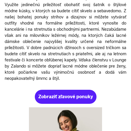
Využite jedinečnú príležitosť obohatiť svoj šatník o štýlové
módne kúsky, v ktorých sa budete cítiť skvelo a sebavedomo. Z
našej bohatej ponuky strihov a dizajnov si môžete vytvárať
outfity vhodné na formálne príležitosti, ktoré vynosíte do
kancelárie i na stretnutia s obchodnými partnermi. Nezabúdame
však ani na milovníkov ležérnej módy, na ktorých čaká lacné
dámske oblečenie najvyššej kvality určené na neformálne
príležitosti. V dobre padnúcich džínsoch s oversized tričkom sa
budete cítiť skvelo na stretnutiach s priateľmi, ale aj na letnom
festivale či koncerte obľúbenej kapely. Vďaka členstvu v Lounge
by Zalando si môžete dopriať lacné módne oblečenie pre ženy,
ktoré počiarkne vašu výnimočnú osobnosť a dodá vám
neopakovateľný šmrnc a štýl.
Zobraziť zľavové ponuky