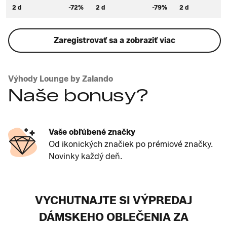
2 d
-72%
2 d
-79%
2 d
Zaregistrovať sa a zobraziť viac
Výhody Lounge by Zalando
Naše bonusy?
Vaše obľúbené značky
Od ikonických značiek po prémiové značky.
Novinky každý deň.
VYCHUTNAJTE SI VÝPREDAJ
DÁMSKEHO OBLEČENIA ZA