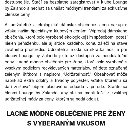
dostupnejšie. Stačí sa bezplatne zaregistrovať v klube Lounge
by Zalando a nechať sa unášať módnymi trendami za exkluzívne
členské ceny.
Aj udržateľné a ekologické dámske oblečenie lacno nakúpite
vďaka našim špeciálnym klubovým cenám. Výpredaj dámskeho
oblečenia, ktoré bolo vyrobené ekologickejším spôsobom, poteší
nielen peňaženku, ale aj srdce každého, komu záleží na stave
životného prostredia. Udržateľná móda sa skrátka nosí a pre
členov Lounge by Zalando je teraz dostupná za neodolateľné
ceny. Lacné módne oblečenie pre ženy, ktoré bolo vyrobené s
vysokým podielom recyklovaných materiálov, nájdete označené
zeleným štítkom s nápisom “Udržateľnosť.” Obsahovať môže
napríklad extra odolný a trvácny polyester, vďaka ktorému sa
darí znižovať objem plastového odpadu v prírode. Staňte sa
členmi Lounge by Zalando, aby ste sa mohli tešiť z kvalitnej
udržateľnej módy za ceny, ktorým sa nedá odolať.
LACNÉ MÓDNE OBLEČENIE PRE ŽENY
S VYBERANÝM VKUSOM