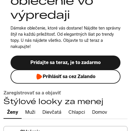
oblečenie vo
výpredaji
Dámske oblečenie, ktoré vás dostane! Nájdite ten správny
štýl na každú príležitosť. Od elegantných šiat po trendy
topy. U nás nájdete všetko. Objavte to už teraz a
nakupujte!
Pridajte sa teraz, je to zadarmo
Prihlásiť sa cez Zalando
Zaregistrovať sa a objaviť
Štýlové looky za menej
Ženy
Muži
Dievčatá
Chlapci
Domov