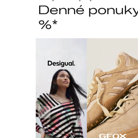
Denné ponuky 
%*
Predchádzajúce