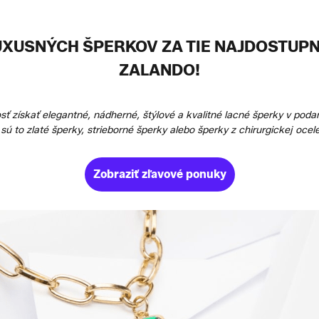
XUSNÝCH ŠPERKOV ZA TIE NAJDOSTUPN
ZALANDO!
osť získať elegantné, nádherné, štýlové a kvalitné lacné šperky v p
ú to zlaté šperky, strieborné šperky alebo šperky z chirurgickej ocele
Zobraziť zľavové ponuky