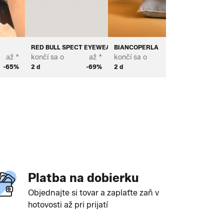
RED BULL SPECT EYEWEAR
BIANCOPERLA
BROSTE
až *
končí sa o
až *
končí sa o
až *
končí sa
-65%
2 d
-69%
2 d
-70%
3 d
Platba na dobierku
Objednajte si tovar a zaplaťte zaň v
hotovosti až pri prijatí