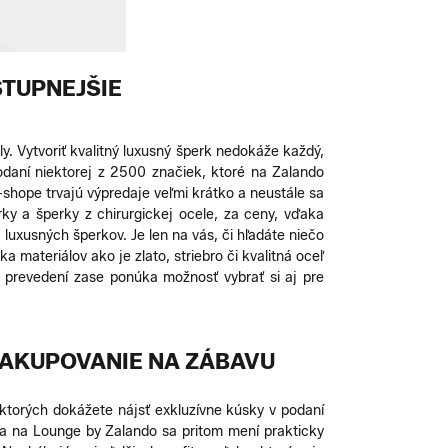
STUPNEJŠIE
ly. Vytvoriť kvalitný luxusný šperk nedokáže každý,
odaní niektorej z 2500 značiek, ktoré na Zalando
hope trvajú výpredaje veľmi krátko a neustále sa
ky a šperky z chirurgickej ocele, za ceny, vďaka
a luxusných šperkov. Je len na vás, či hľadáte niečo
 materiálov ako je zlato, striebro či kvalitná oceľ
a prevedení zase ponúka možnosť vybrať si aj pre
 NAKUPOVANIE NA ZÁBAVU
ktorých dokážete nájsť exkluzívne kúsky v podaní
ka na Lounge by Zalando sa pritom mení prakticky