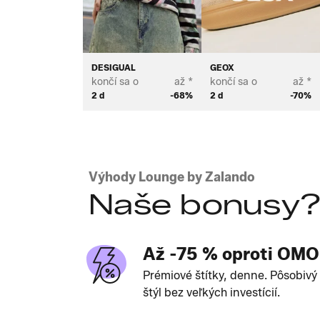
DESIGUAL
GEOX
končí sa o
až *
končí sa o
až *
2 d
-68%
2 d
-70%
Výhody Lounge by Zalando
Naše bonusy
Až -75 % oproti OM
Prémiové štítky, denne. Pôsobivý
štýl bez veľkých investícií.