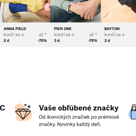
ANNA FIELD
PIER ONE
BAYTON
končí sa o
až *
končí sa o
až *
končí sa o
2 d
-75%
3 d
-75%
2 d
?
OC
Vaše obľúbené značky
Od ikonických značiek po prémiové
značky. Novinky každý deň.