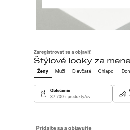
Zaregistrovať sa a objaviť
Štýlové looky za mene
Ženy
Muži
Dievčatá
Chlapci
Do
Oblečenie
37 700+ produkty/ov
Pridajte sa a objavujte