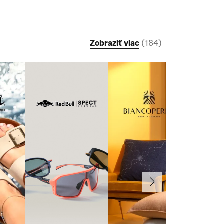
Zobraziť viac
(
184
)
Ďalej