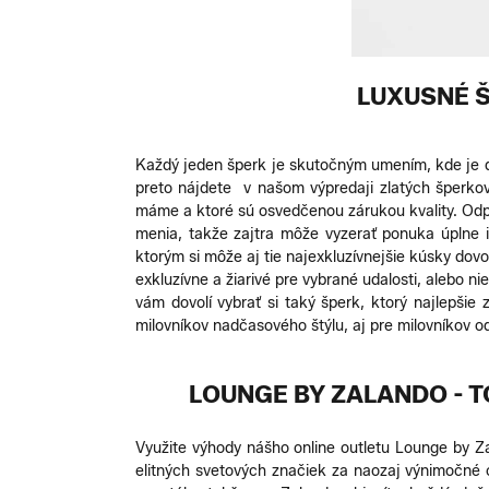
LUXUSNÉ Š
Každý jeden šperk je skutočným umením, kde je domy
preto nájdete v našom výpredaji zlatých šperkov
máme a ktoré sú osvedčenou zárukou kvality. Odp
menia, takže zajtra môže vyzerať ponuka úplne i
ktorým si môže aj tie najexkluzívnejšie kúsky dovo
exkluzívne a žiarivé pre vybrané udalosti, alebo n
vám dovolí vybrať si taký šperk, ktorý najlepši
milovníkov nadčasového štýlu, aj pre milovníkov o
LOUNGE BY ZALANDO - T
Využite výhody nášho online outletu Lounge by Z
elitných svetových značiek za naozaj výnimočné 