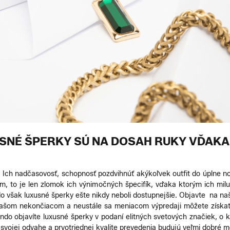
USNÉ ŠPERKY SÚ NA DOSAH RUKY VĎAK
. Ich nadčasovosť, schopnosť pozdvihnúť akýkoľvek outfit do úplne 
ľom, to je len zlomok ich výnimočných špecifík, vďaka ktorým ich mil
šak luxusné šperky ešte nikdy neboli dostupnejšie. Objavte na na
 našom nekončiacom a neustále sa meniacom výpredaji môžete získať
do objavíte luxusné šperky v podaní elitných svetových značiek, o k
svojej odvahe a prvotriednej kvalite prevedenia budujú veľmi dobré 