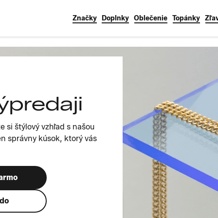
Značky
Doplnky
Oblečenie
Topánky
Zľa
ýpredaji
e si štýlový vzhľad s našou
en správny kúsok, ktorý vás
darmo
ndo