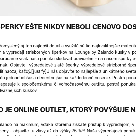
PERKY EŠTE NIKDY NEBOLI CENOVO DO
slený aj ten najlepší detail a využité sú tie najkvalitnejšie materiá
 a výpredaji strieborných šperkov na Lounge by Zalando kúsky v p
orúčame však našu ponuku sledovať pravidelne - na našom šperky e-s
nak. Objavte výpredajové zlaté šperky, výpredajové strieborné šper
liť naozaj každý.
[justify]U nás objavíte to najlepšie z unikátneho svet
iečo jednoduchšie a decentnejšie na každodenné nosenie. Pestrá ponuka
e zapasuje k spoločenskému či voľnočasovému outfitu, pestrá ponuk
dvážnejších kúskov.
O JE ONLINE OUTLET, KTORÝ POVÝŠUJE
alando na maximum, vďaka ktorému získate prístup k výpredajom, v 
ceny - objavíte tu zľavy až do výšky 75 %*! Naša výpredajová ponu