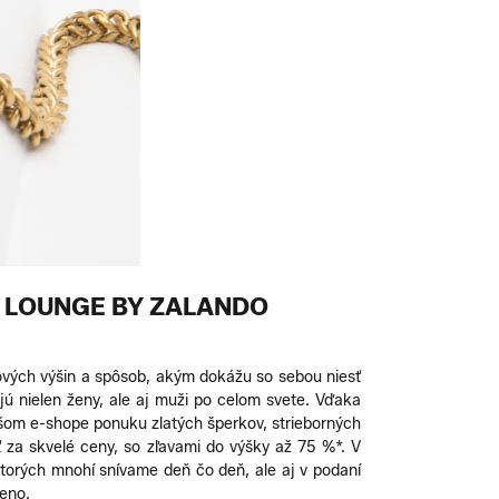
A LOUNGE BY ZALANDO
nových výšin a spôsob, akým dokážu so sebou niesť
ujú nielen ženy, ale aj muži po celom svete. Vďaka
šom e-shope ponuku zlatých šperkov, strieborných
 za skvelé ceny, so zľavami do výšky až 75 %*. V
torých mnohí snívame deň čo deň, ale aj v podaní
meno.