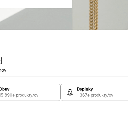
j
mov
Obuv
Doplnky
15 890+ produkty/ov
1 367+ produkty/ov