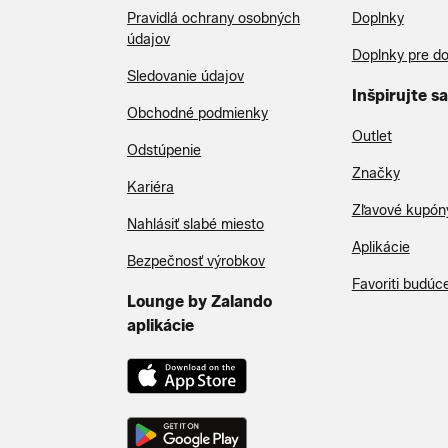
Pravidlá ochrany osobných
Doplnky
údajov
Doplnky pre d
Sledovanie údajov
Inšpirujte sa
Obchodné podmienky
Outlet
Odstúpenie
Značky
Kariéra
Zľavové kupón
Nahlásiť slabé miesto
Aplikácie
Bezpečnosť výrobkov
Favoriti budúc
Lounge by Zalando
aplikácie