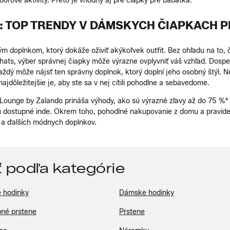
oorové aktivity. Preto je vhodný aj pre čiapky pre bábätká.
: TOP TRENDY V DÁMSKYCH ČIAPKACH P
m doplnkom, ktorý dokáže oživiť akýkoľvek outfit. Bez ohľadu na to, č
hats, výber správnej čiapky môže výrazne ovplyvniť váš vzhľad. Dospe
každý môže nájsť ten správny doplnok, ktorý doplní jeho osobný štýl.
najdôležitejšie je, aby ste sa v nej cítili pohodlne a sebavedome.
unge by Zalando prináša výhody, ako sú výrazné zľavy až do 75 %* n
sú dostupné inde. Okrem toho, pohodlné nakupovanie z domu a pravide
 a ďalších módnych doplnkov.
 podľa kategórie
 hodinky
Dámske hodinky
né prstene
Prstene