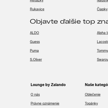
Retiazky
Náušni
Rukavice
Čiapky
Objavte ďalšie top zn
ALDO
Alpha I
Guess
Lacost
Puma
Tommy 
S.Oliver
Swarov
Lounge by Zalando
Naše kategó
O nás
Oblečenie
Právne oznámenie
Topánky