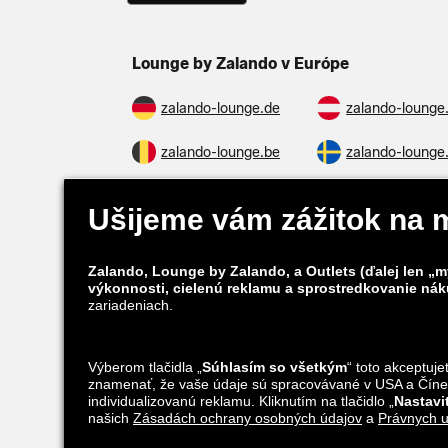
Lounge by Zalando v Európe
zalando-lounge.de
zalando-lounge
zalando-lounge.be
zalando-lounge
zalando-prive.es
zalando-lounge
zalando-lounge.si
zalando-lounge
Nájdete nás aj na
Facebook
Instagram
*V porovnaní s
odporúčanou maloobchodnou cenou
.