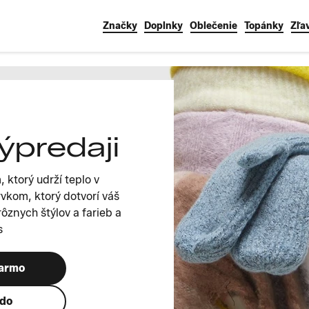
Značky
Doplnky
Oblečenie
Topánky
Zľa
ýpredaji
 ktorý udrží teplo v
vkom, ktorý dotvorí váš
rôznych štýlov a farieb a
s
darmo
ndo