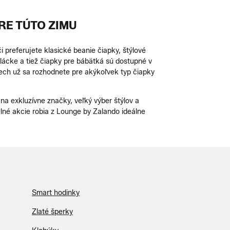
RE TÚTO ZIMU
i preferujete klasické beanie čiapky, štýlové
lácke a tiež čiapky pre bábätká sú dostupné v
 Nech už sa rozhodnete pre akýkoľvek typ čiapky
a exkluzívne značky, veľký výber štýlov a
lné akcie robia z Lounge by Zalando ideálne
Smart hodinky
Zlaté šperky