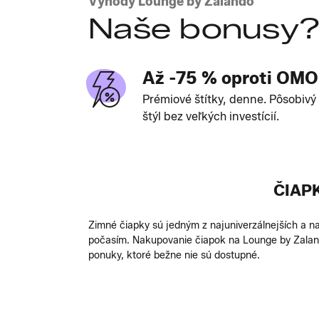
Výhody Lounge by Zalando
Naše bonusy
Až -75 % oproti OM
Prémiové štítky, denne. Pôsobivý
štýl bez veľkých investícií.
ČIAP
Zimné čiapky sú jedným z najuniverzálnejších a na
počasím. Nakupovanie čiapok na Lounge by Zaland
ponuky, ktoré bežne nie sú dostupné.