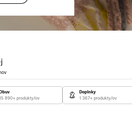
j
mov
Obuv
Doplnky
15 890+ produkty/ov
1 367+ produkty/ov