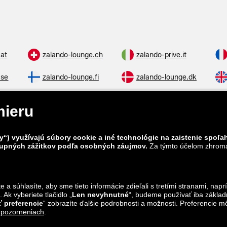
.at
zalando-lounge.ch
zalando-prive.it
.se
zalando-lounge.fi
zalando-lounge.dk
.cz
zalando-lounge.lt
zalando-lounge.sk
.hu
zalando-lounge.lu
zalando-lounge.ee