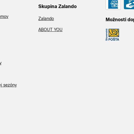
Skupina Zalando
omov
Zalando
Možnosti do
ABOUT YOU
y
ej sezóny