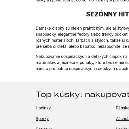
ľahký a rýchlo schne, čo ho robí ideálnym pre outd
SEZÓNNY HIT
Dámske čiapky sú nielen praktickým, ale aj štýlový
snapbacky, elegantné fedory alebo trendy bucket 
rôznych materiáloch, farbách a štýloch, takže si 
pre seba či dieťa, alebo bábätko , nezabudnite, že 
Nakupovanie dospeláckych a detských čiapok na Lo
materiálov, a jedinečné ponuky, ktoré bežne nie 
miesto pre nákup dospeláckych i detských čiapok
Top kúsky: nakupovať
Hodinky
Pánske
Šperky
Zásnub