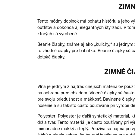
ZIMN
Tento módny doplnok má bohatú históriu a jeho v
outfitov a dokonca aj elegantných štylizácií. V t
ktorých sú vyrobené.
Beanie čiapky, známe aj ako „kulichy,“ sú jedným
to vhodné čiapky pre bábätká. Beanie čiapky sú ča
detské čiapky.
ZIMNÉ Č
Vlna je jedným z najtradičnejších materiálov použí
na ochranu pred chladom. Vlnené čiapky sú často 
pre svoju priedušnosť a mäkkosť. Bavlnené čiapky 
nosenie a sú takisto často používané pri výrobe d
Polyester: Polyester je ďalší syntetický materiál,
držia tvar. Tento materiál je často používaný pri 
mimoriadne mäkký a teplý. Používa sa najmä pri v