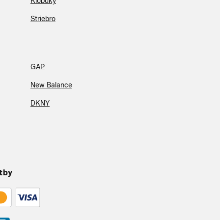
Klobúky
Striebro
GAP
New Balance
DKNY
tby