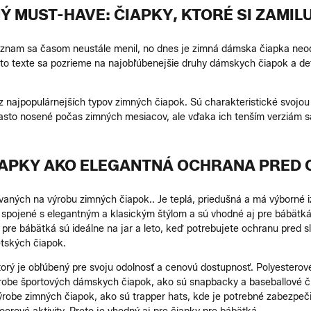
Ý MUST-HAVE: ČIAPKY, KTORÉ SI ZAMIL
ýznam sa časom neustále menil, no dnes je zimná dámska čiapka neod
omto texte sa pozrieme na najobľúbenejšie druhy dámskych čiapok a det
 z najpopulárnejších typov zimných čiapok. Sú charakteristické svojo
sto nosené počas zimných mesiacov, ale vďaka ich tenším verziám sa st
 IAPKY AKO ELEGANTNÁ OCHRANA PRED
vaných na výrobu zimných čiapok.. Je teplá, priedušná a má výborné izo
spojené s elegantným a klasickým štýlom a sú vhodné aj pre bábätká. 
pre bábätká sú ideálne na jar a leto, keď potrebujete ochranu pred 
etských čiapok.
 ktorý je obľúbený pre svoju odolnosť a cenovú dostupnosť. Polyestero
výrobe športových dámskych čiapok, ako sú snapbacky a baseballové čia
ýrobe zimných čiapok, ako sú trapper hats, kde je potrebné zabezpeč