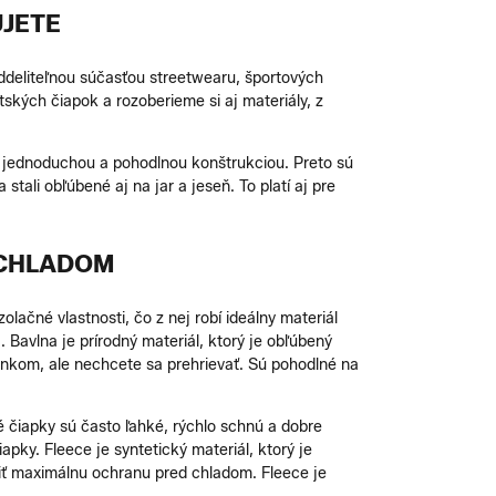
UJETE
deliteľnou súčasťou streetwearu, športových
ských čiapok a rozoberieme si aj materiály, z
u jednoduchou a pohodlnou konštrukciou. Preto sú
ali obľúbené aj na jar a jeseň. To platí aj pre
 CHLADOM
lačné vlastnosti, čo z nej robí ideálny materiál
Bavlna je prírodný materiál, ktorý je obľúbený
slnkom, ale nechcete sa prehrievať. Sú pohodlné na
vé čiapky sú často ľahké, rýchlo schnú a dobre
pky. Fleece je syntetický materiál, ktorý je
iť maximálnu ochranu pred chladom. Fleece je