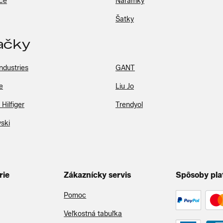
ce
Náramky
Šatky
ačky
ndustries
GANT
e
Liu Jo
Hilfiger
Trendyol
ski
rie
Zákaznícky servis
Spôsoby pla
Pomoc
Veľkostná tabuľka