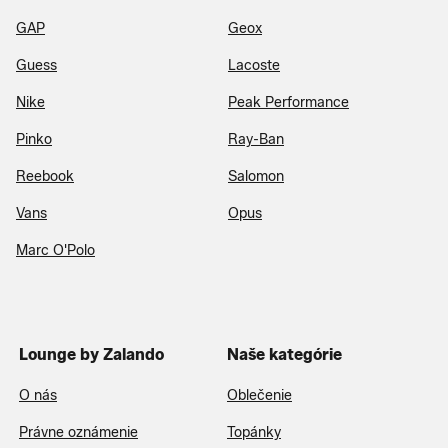
GAP
Geox
Guess
Lacoste
Nike
Peak Performance
Pinko
Ray-Ban
Reebook
Salomon
Vans
Opus
Marc O'Polo
Lounge by Zalando
Naše kategórie
O nás
Oblečenie
Právne oznámenie
Topánky