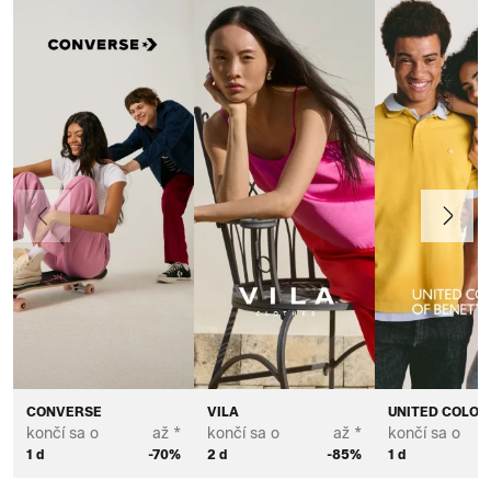
Predchádzajúce
Ďalej
CONVERSE
VILA
UNITED COLOR
končí sa o
až *
končí sa o
až *
končí sa o
1 d
-70%
2 d
-85%
1 d