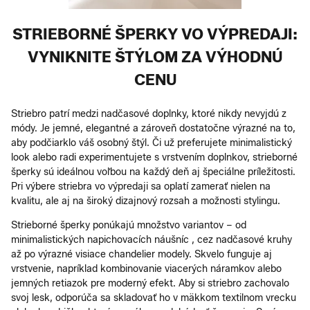
STRIEBORNÉ ŠPERKY VO VÝPREDAJI:
VYNIKNITE ŠTÝLOM ZA VÝHODNÚ
CENU
Striebro patrí medzi nadčasové doplnky, ktoré nikdy nevyjdú z
módy. Je jemné, elegantné a zároveň dostatočne výrazné na to,
aby podčiarklo váš osobný štýl. Či už preferujete minimalistický
look alebo radi experimentujete s vrstvením doplnkov, strieborné
šperky sú ideálnou voľbou na každý deň aj špeciálne príležitosti.
Pri výbere striebra vo výpredaji sa oplatí zamerať nielen na
kvalitu, ale aj na široký dizajnový rozsah a možnosti stylingu.
Strieborné šperky ponúkajú množstvo variantov – od
minimalistických napichovacích náušníc , cez nadčasové kruhy
až po výrazné visiace chandelier modely. Skvelo funguje aj
vrstvenie, napríklad kombinovanie viacerých náramkov alebo
jemných retiazok pre moderný efekt. Aby si striebro zachovalo
svoj lesk, odporúča sa skladovať ho v mäkkom textilnom vrecku