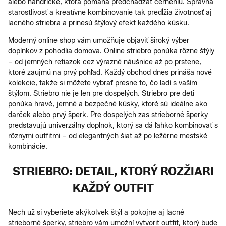
alebo handričke, ktorá pomáha predchádzať černeniu. Správna
starostlivosť a kreatívne kombinovanie tak predĺžia životnosť aj
lacného striebra a prinesú štýlový efekt každého kúsku.
Moderný online shop vám umožňuje objaviť široký výber
doplnkov z pohodlia domova. Online striebro ponúka rôzne štýly
– od jemných retiazok cez výrazné náušnice až po prstene,
ktoré zaujmú na prvý pohľad. Každý obchod dnes prináša nové
kolekcie, takže si môžete vybrať presne to, čo ladí s vaším
štýlom. Striebro nie je len pre dospelých. Striebro pre deti
ponúka hravé, jemné a bezpečné kúsky, ktoré sú ideálne ako
darček alebo prvý šperk. Pre dospelých zas strieborné šperky
predstavujú univerzálny doplnok, ktorý sa dá ľahko kombinovať s
rôznymi outfitmi – od elegantných šiat až po ležérne mestské
kombinácie.
STRIEBRO: DETAIL, KTORÝ ROZŽIARI
KAŽDÝ OUTFIT
Nech už si vyberiete akýkoľvek štýl a pokojne aj lacné
strieborné šperky, striebro vám umožní vytvoriť outfit, ktorý bude