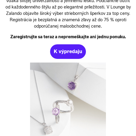
vďaka svojej univerzálnosti a jemnému lesku. Podčiarkne outfit
od každodenného štýlu až po elegantné príležitosti. V Lounge by
Zalando objavíte široký výber strieborných šperkov za top ceny.
Registrácia je bezplatná a znamená zľavy až do 75 % oproti
odporúčanej maloobchodnej cene.
Zaregistrujte sa teraz a nepremeškajte ani jednu ponuku.
K výpredaju