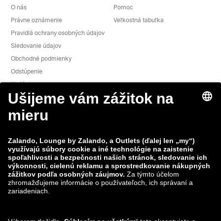
O nás
Pomoc
Právne oznámenie
Veľkostná tabuľka
Pravidlá ochrany osobných údajov
Sledovanie údajov
Obchodné podmienky
Odstúpenie
Kariéra
Nahlásiť slabé miesto
Bezpečnosť výrobkov
Skupina Zalando
Spôsoby platby
Zalando
ABOUT YOU
Nájdete nás aj na
Možnosti dopravy